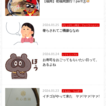
【福岡】初福岡旅行！part③
2026.01.25
びしょびしょ戦士・フェーラームーン
奢らされてご機嫌ななめ
2026.01.24
レフトニップル
お寿司をおごってもらいたい日って、
あるよね
2026.01.23
さもはん・ちんぽー
イチゴがやって来た ヤァ!ヤァ!ヤァ!