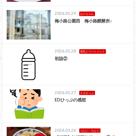
2026.01.29
おにちゃん
梅小路公園西 梅小路醗酵所♪
2026.01.28
母乳トリートメント
初詣②
2026.01.27
ＥＤひっぷ
EDひっぷの感想
2026.01.26
ぺにい・ろんぐ