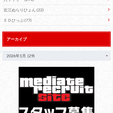
近江ぬらりひょん
(22)
ＥＤひっぷ
(77)
アーカイブ