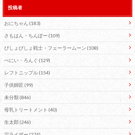
投稿者
おにちゃん
(183)
さもはん・ちんぽー
(109)
びしょびしょ戦士・フェーラームーン
(108)
ぺにい・ろんぐ
(129)
レフトニップル
(154)
子供師匠
(99)
未分類
(846)
母乳トリートメント
(40)
生太郎
(246)
穴ライザー
(274)