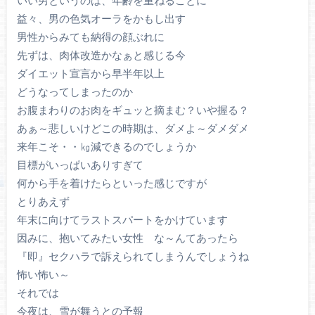
いい男というのは、年齢を重ねるごとに
益々、男の色気オーラをかもし出す
男性からみても納得の顔ぶれに
先ずは、肉体改造かなぁと感じる今
ダイエット宣言から早半年以上
どうなってしまったのか
お腹まわりのお肉をギュッと摘まむ？いや握る？
あぁ～悲しいけどこの時期は、ダメよ～ダメダメ
来年こそ・・㎏減できるのでしょうか
目標がいっぱいありすぎて
何から手を着けたらといった感じですが
とりあえず
年末に向けてラストスパートをかけています
因みに、抱いてみたい女性 な～んてあったら
『即』セクハラで訴えられてしまうんでしょうね
怖い怖い～
それでは
今夜は、雪が舞うとの予報