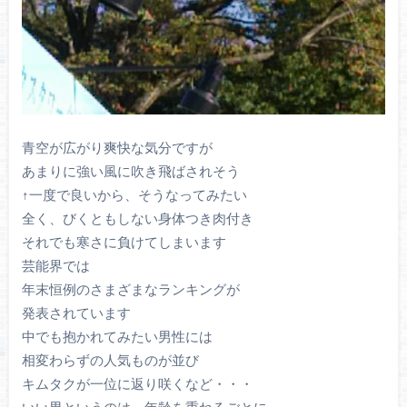
青空が広がり爽快な気分ですが
あまりに強い風に吹き飛ばされそう
↑一度で良いから、そうなってみたい
全く、びくともしない身体つき肉付き
それでも寒さに負けてしまいます
芸能界では
年末恒例のさまざまなランキングが
発表されています
中でも抱かれてみたい男性には
相変わらずの人気ものが並び
キムタクが一位に返り咲くなど・・・