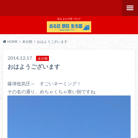
気ままな日常ブログ
HOME
未分類
おはようございます
2014.12.17
未分類
おはようございます
爆弾低気圧～ すごいネーミング！
その名の通り、めちゃくちゃ寒い朝ですね