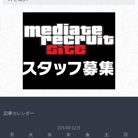
記事カレンダー
2014年12月
月
火
水
木
金
土
日