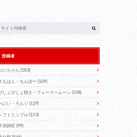
投稿者
おにちゃん
(183)
さもはん・ちんぽー
(109)
びしょびしょ戦士・フェーラームーン
(108)
ぺにい・ろんぐ
(129)
レフトニップル
(153)
子供師匠
(99)
未分類
(846)