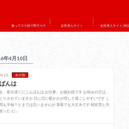
逢って３０秒で即尺ＨＰ
女性求人サイト
女性求人サイト_特
16年4月10日
4.10
未分類
ばんは
ま、夜分遅くにこんばんは お仕事、お疲れ様です お休みの方は、
くりされていますか 日に日に暖かさが増して過ごしやすいです こ
間も半袖？とまでは言いませんが 薄着でも大丈夫です 桜吹雪と共
散った ピ…