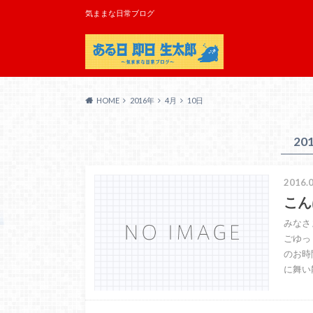
気ままな日常ブログ
HOME
2016年
4月
10日
20
2016.0
こん
みなさ
ごゆっ
のお時
に舞い