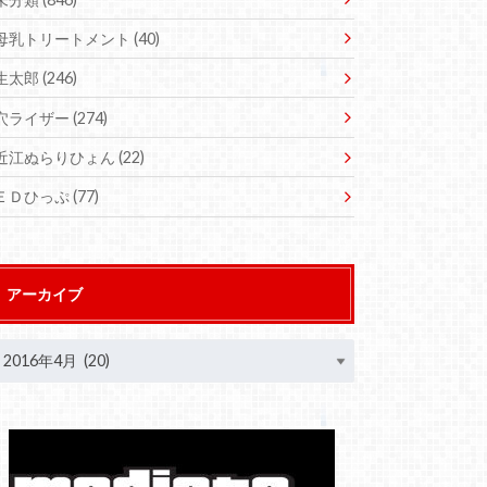
母乳トリートメント
(40)
生太郎
(246)
穴ライザー
(274)
近江ぬらりひょん
(22)
ＥＤひっぷ
(77)
アーカイブ