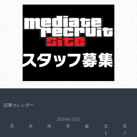
記事カレンダー
2016年10月
月
火
水
木
金
土
日
1
2