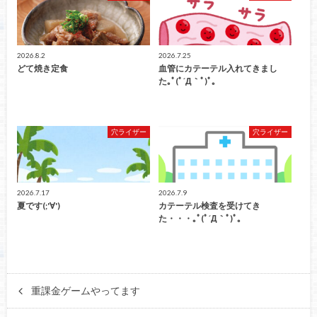
2026.8.2
2026.7.25
どて焼き定食
血管にカテーテル入れてきまし
た｡ﾟ(ﾟ´Д｀ﾟ)ﾟ｡
穴ライザー
穴ライザー
2026.7.17
2026.7.9
夏です(;'∀')
カテーテル検査を受けてき
た・・・｡ﾟ(ﾟ´Д｀ﾟ)ﾟ｡
重課金ゲームやってます