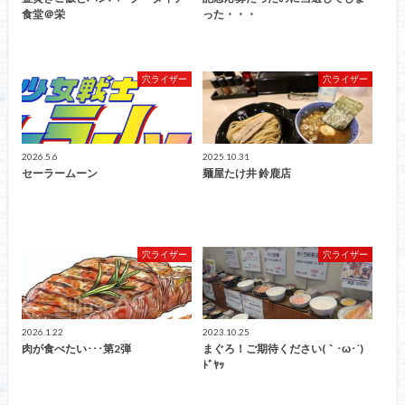
食堂＠栄
った・・・
穴ライザー
穴ライザー
2026.5.6
2025.10.31
セーラームーン
麺屋たけ井 鈴鹿店
穴ライザー
穴ライザー
2026.1.22
2023.10.25
肉が食べたい･･･第2弾
まぐろ！ご期待ください(｀･ω･´)
ﾄﾞﾔｯ