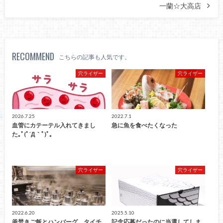
一蘭☆大高店
RECOMMEND
こちらの記事も人気です。
穴ライザー
穴ライザー
2026.7.25
2022.7.1
血管にカテーテル入れてきまし
急に魚を食べたくなった
た｡ﾟ(ﾟ´Д｀ﾟ)ﾟ｡
穴ライザー
穴ライザー
2022.6.20
2025.5.10
釜焚きご飯とハンバーグ タイチ
記念応募だったのに当選してしま