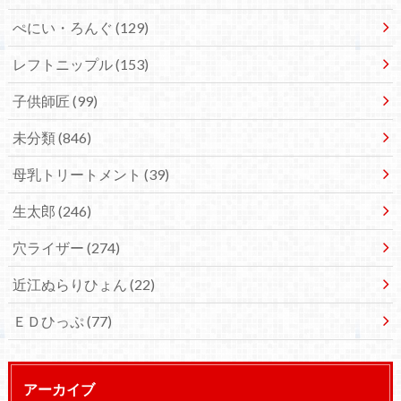
ぺにい・ろんぐ
(129)
レフトニップル
(153)
子供師匠
(99)
未分類
(846)
母乳トリートメント
(39)
生太郎
(246)
穴ライザー
(274)
近江ぬらりひょん
(22)
ＥＤひっぷ
(77)
アーカイブ