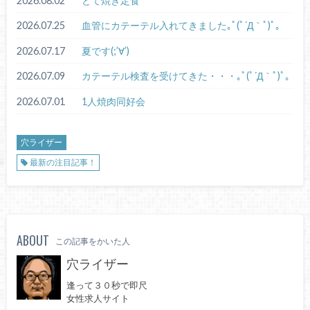
2026.08.02
どて焼き定食
2026.07.25
血管にカテーテル入れてきました｡ﾟ(ﾟ´Д｀ﾟ)ﾟ｡
2026.07.17
夏です(;’∀’)
2026.07.09
カテーテル検査を受けてきた・・・｡ﾟ(ﾟ´Д｀ﾟ)ﾟ｡
2026.07.01
1人焼肉同好会
穴ライザー
最新の注目記事！
ABOUT
この記事をかいた人
穴ライザー
逢って３０秒で即尺
女性求人サイト