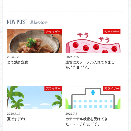
NEW POST
最新の記事
穴ライザー
穴ライザー
2026.8.2
2026.7.25
どて焼き定食
血管にカテーテル入れてきまし
た｡ﾟ(ﾟ´Д｀ﾟ)ﾟ｡
穴ライザー
穴ライザー
2026.7.17
2026.7.9
夏です(;'∀')
カテーテル検査を受けてき
た・・・｡ﾟ(ﾟ´Д｀ﾟ)ﾟ｡