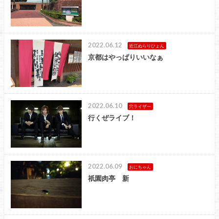
2022.06.12
近江ぬらりひょん
京都はやっぱりいいなぁ
2022.06.10
穴ライザー
行くぜライブ！
2022.06.09
おにちゃん
祇園肉亭 新