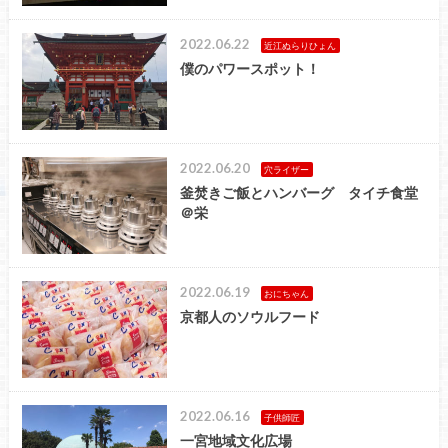
2022.06.22
近江ぬらりひょん
僕のパワースポット！
2022.06.20
穴ライザー
釜焚きご飯とハンバーグ タイチ食堂
＠栄
2022.06.19
おにちゃん
京都人のソウルフード
2022.06.16
子供師匠
一宮地域文化広場