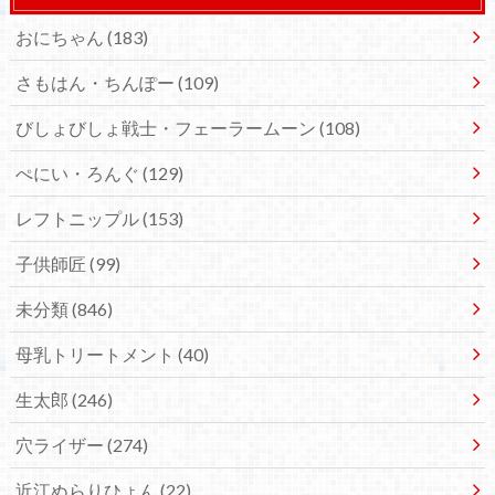
おにちゃん
(183)
さもはん・ちんぽー
(109)
びしょびしょ戦士・フェーラームーン
(108)
ぺにい・ろんぐ
(129)
レフトニップル
(153)
子供師匠
(99)
未分類
(846)
母乳トリートメント
(40)
生太郎
(246)
穴ライザー
(274)
近江ぬらりひょん
(22)