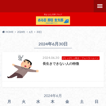
気ままな日常ブログ
HOME
2024年
6月
30日
2024年6月30日
2024.06.30
びしょびしょ戦士・フェーラームーン
長生きできない人の特徴
2024年6月
月
火
水
木
金
土
日