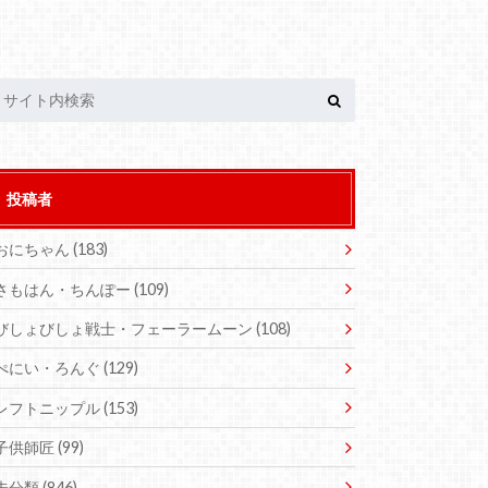
投稿者
おにちゃん
(183)
さもはん・ちんぽー
(109)
びしょびしょ戦士・フェーラームーン
(108)
ぺにい・ろんぐ
(129)
レフトニップル
(153)
子供師匠
(99)
未分類
(846)