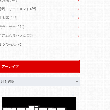
母乳トリートメント
(39)
生太郎
(246)
穴ライザー
(274)
近江ぬらりひょん
(22)
ＥＤひっぷ
(76)
アーカイブ