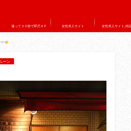
逢って３０秒で即尺ＨＰ
女性求人サイト
女性求人サイト_特
バー
ムーン