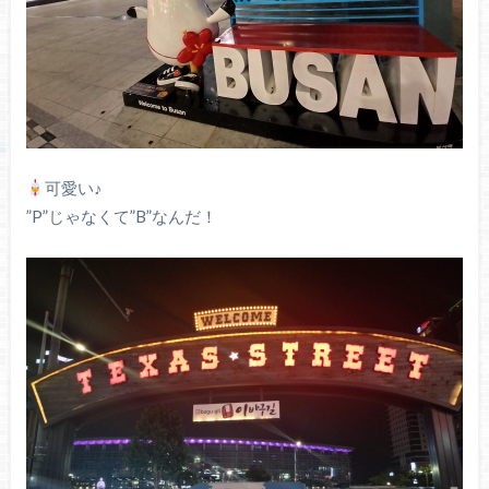
可愛い♪
”P”じゃなくて”B”なんだ！