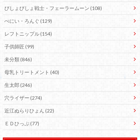
びしょびしょ戦士・フェーラームーン
(108)
ぺにい・ろんぐ
(129)
レフトニップル
(154)
子供師匠
(99)
未分類
(846)
母乳トリートメント
(40)
生太郎
(246)
穴ライザー
(274)
近江ぬらりひょん
(22)
ＥＤひっぷ
(77)