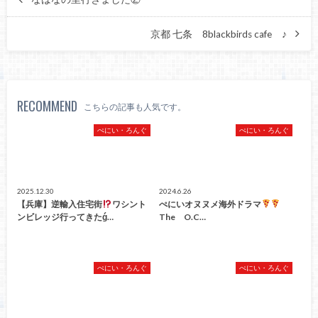
京都 七条 8blackbirds cafe ♪
RECOMMEND
こちらの記事も人気です。
ぺにい・ろんぐ
ぺにい・ろんぐ
2025.12.30
2024.6.26
【兵庫】逆輸入住宅街
ワシント
ぺにいオヌヌメ海外ドラマ
ンビレッジ行ってきたǵ…
The O.C…
ぺにい・ろんぐ
ぺにい・ろんぐ