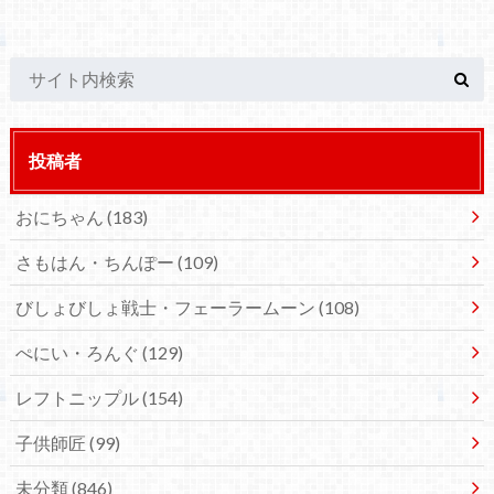
投稿者
おにちゃん
(183)
さもはん・ちんぽー
(109)
びしょびしょ戦士・フェーラームーン
(108)
ぺにい・ろんぐ
(129)
レフトニップル
(154)
子供師匠
(99)
未分類
(846)