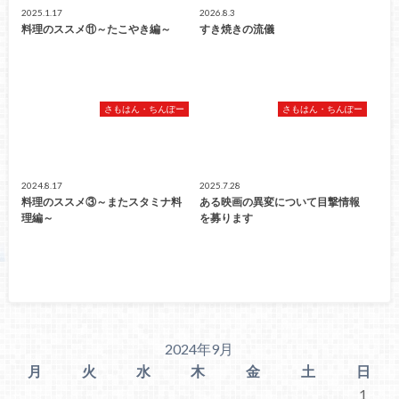
2025.1.17
2026.8.3
料理のススメ⑪～たこやき編～
すき焼きの流儀
さもはん・ちんぽー
さもはん・ちんぽー
2024.8.17
2025.7.28
料理のススメ③～またスタミナ料
ある映画の異変について目撃情報
理編～
を募ります
2024年9月
月
火
水
木
金
土
日
1