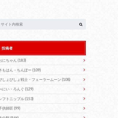
投稿者
おにちゃん
(183)
さもはん・ちんぽー
(109)
びしょびしょ戦士・フェーラームーン
(108)
ぺにい・ろんぐ
(129)
レフトニップル
(153)
子供師匠
(99)
未分類
(846)