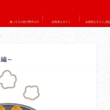
逢って３０秒で即尺ＨＰ
女性求人サイト
女性求人サイト_特
～
き編～