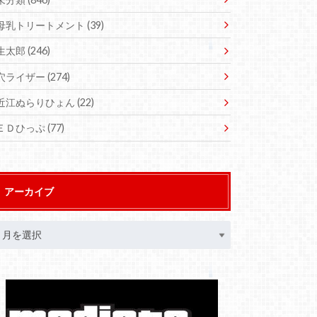
母乳トリートメント
(39)
生太郎
(246)
穴ライザー
(274)
近江ぬらりひょん
(22)
ＥＤひっぷ
(77)
アーカイブ