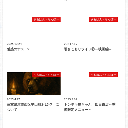
さもはん・ちんぽー
さもはん・ちんぽー
2025.10.24
2024.7.19
魅惑のナス…？
引きこもりライフ⑧～映画編～
さもはん・ちんぽー
さもはん・ちんぽー
2025.4.27
2025.3.14
三重県津市西区平山町3-15-7 に
トンテキ屋ちゃん 四日市店～季
ついて
節限定メニュー～