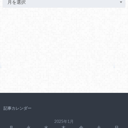
記事カレンダー
2025年1月
月
火
水
木
金
土
日