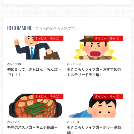
RECOMMEND
こちらの記事も人気です。
さもはん・ちんぽー
さもはん・ちんぽー
2024.4.18
2024.12.3
初めまして！さもはん・ちんぽー
引きこもりライフ⑱～おすすめの
です！！
ミステリードラマ編～
さもはん・ちんぽー
さもはん・ちんぽー
2025.2.2
2024.8.3
料理のススメ⑬～キムチ鍋編～
引きこもりライフ⑩～ホラー漫画
編～