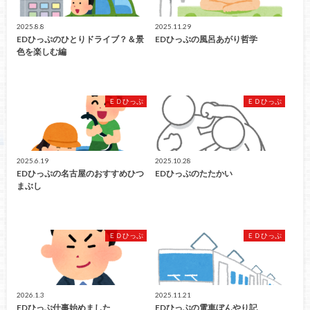
2025.8.8
2025.11.29
EDひっぷのひとりドライブ？＆景
EDひっぷの風呂あがり哲学
色を楽しむ編
ＥＤひっぷ
ＥＤひっぷ
2025.6.19
2025.10.28
EDひっぷの名古屋のおすすめひつ
EDひっぷのたたかい
まぶし
ＥＤひっぷ
ＥＤひっぷ
2026.1.3
2025.11.21
EDひっぷ仕事始めました
EDひっぷの電車ぼんやり記