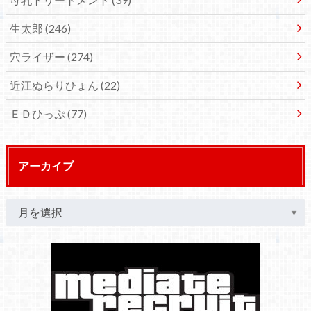
生太郎
(246)
穴ライザー
(274)
近江ぬらりひょん
(22)
ＥＤひっぷ
(77)
アーカイブ