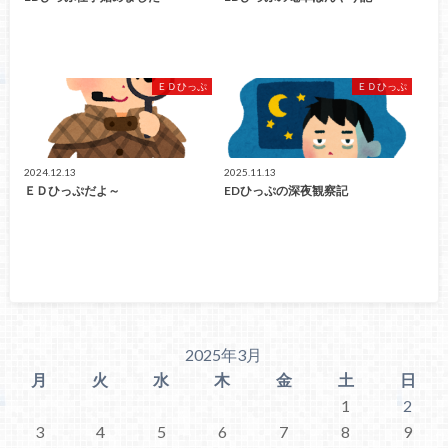
ＥＤひっぷ
ＥＤひっぷ
2024.12.13
2025.11.13
ＥＤひっぷだよ～
EDひっぷの深夜観察記
2025年3月
月
火
水
木
金
土
日
1
2
3
4
5
6
7
8
9