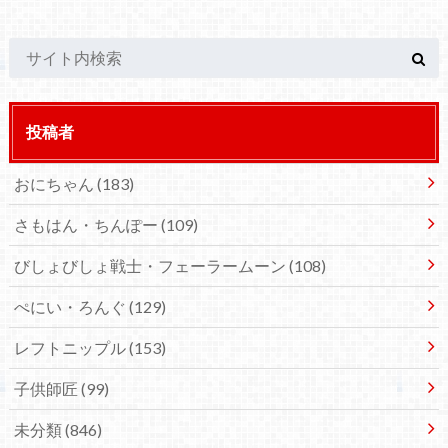
投稿者
おにちゃん
(183)
さもはん・ちんぽー
(109)
びしょびしょ戦士・フェーラームーン
(108)
ぺにい・ろんぐ
(129)
レフトニップル
(153)
子供師匠
(99)
未分類
(846)