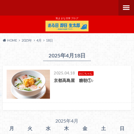
気ままな日常ブログ
HOME
2025年
4月
18日
2025年4月18日
2025.04.18
おにちゃん
京都高島屋 糖朝①♪
2025年4月
月
火
水
木
金
土
日