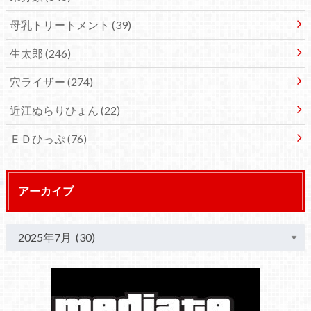
母乳トリートメント
(39)
生太郎
(246)
穴ライザー
(274)
近江ぬらりひょん
(22)
ＥＤひっぷ
(76)
アーカイブ