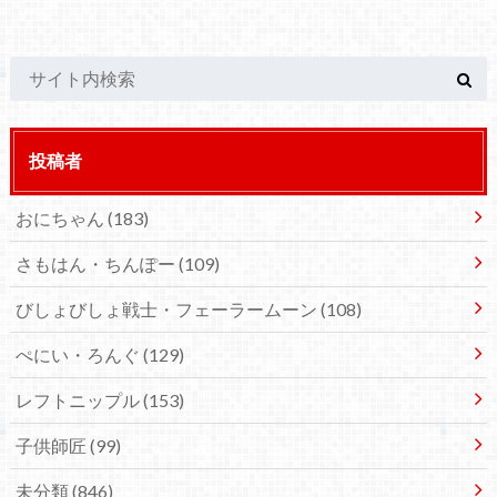
投稿者
おにちゃん
(183)
さもはん・ちんぽー
(109)
びしょびしょ戦士・フェーラームーン
(108)
ぺにい・ろんぐ
(129)
レフトニップル
(153)
子供師匠
(99)
未分類
(846)