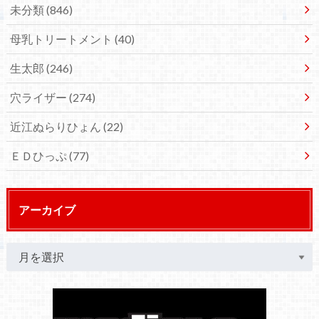
未分類
(846)
母乳トリートメント
(40)
生太郎
(246)
穴ライザー
(274)
近江ぬらりひょん
(22)
ＥＤひっぷ
(77)
アーカイブ