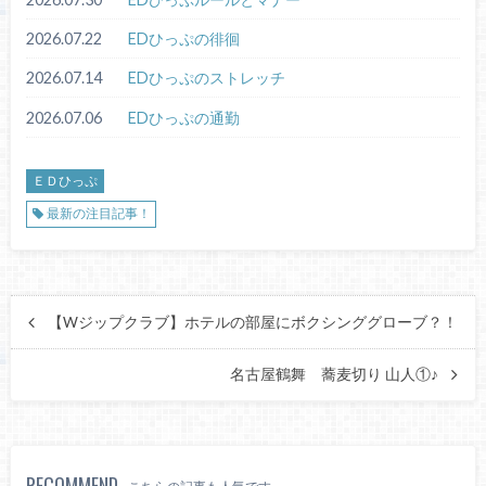
2026.07.22
EDひっぷの徘徊
2026.07.14
EDひっぷのストレッチ
2026.07.06
EDひっぷの通勤
ＥＤひっぷ
最新の注目記事！
【Wジップクラブ】ホテルの部屋にボクシンググローブ？！
名古屋鶴舞 蕎麦切り 山人①♪
RECOMMEND