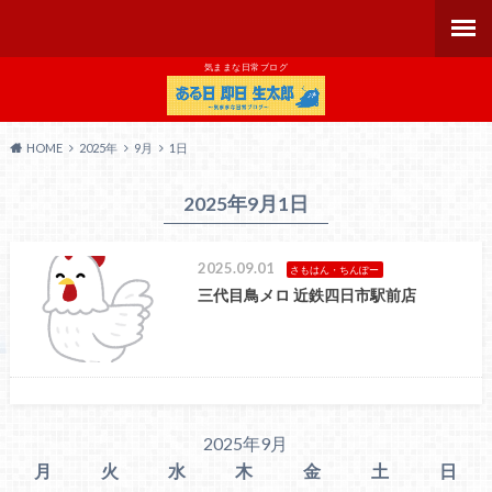
気ままな日常ブログ
HOME
2025年
9月
1日
2025年9月1日
2025.09.01
さもはん・ちんぽー
三代目鳥メロ 近鉄四日市駅前店
2025年9月
月
火
水
木
金
土
日