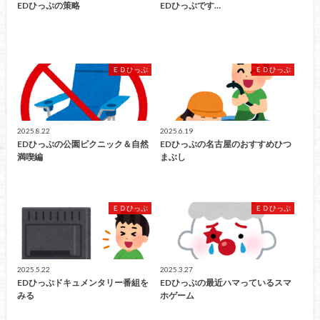
EDひっぷの策略
EDひっぷです…
ＥＤひっぷ
ＥＤひっぷ
2025.8.22
2025.6.19
EDひっぷの公園ピクニック＆自然
EDひっぷの名古屋のおすすめひつ
満喫編
まぶし
ＥＤひっぷ
ＥＤひっぷ
2025.5.22
2025.3.27
EDひっぷドキュメンタリー番組を
EDひっぷの最近ハマっているスマ
みる
ホゲーム