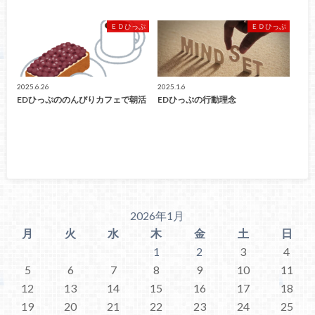
ＥＤひっぷ
ＥＤひっぷ
2025.6.26
2025.1.6
EDひっぷののんびりカフェで朝活
EDひっぷの行動理念
2026年1月
月
火
水
木
金
土
日
1
2
3
4
5
6
7
8
9
10
11
12
13
14
15
16
17
18
19
20
21
22
23
24
25