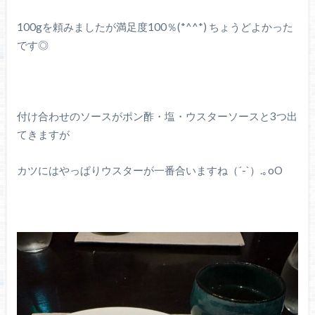
100gを頼みましたが満足度100％(*^^*) ちょうどよかった
です◎
付け合わせのソースがポン酢・塩・ウスターソースと3つ出
てきますが
カツにはやっぱりウスターが一番合いますね（´-`）.｡oO