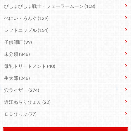
びしょびしょ戦士・フェーラームーン
(108)
ぺにい・ろんぐ
(129)
レフトニップル
(154)
子供師匠
(99)
未分類
(846)
母乳トリートメント
(40)
生太郎
(246)
穴ライザー
(274)
近江ぬらりひょん
(22)
ＥＤひっぷ
(77)