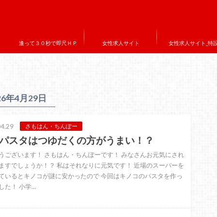
逢って３０秒で即尺ＨＰ
女性求人サイト
女性求人サイト_特
26年4月29日
4.29
さもはん・ちんぽー
パスタはつゆだくの方がうまい！？
うございます！ さもはん・ちんぽーです！ みなさんお元気にされ
ますでしょうか！？ 私はそれなりに元気です！ 近場のスーパーを
ているとキノコが謎に安かったので 今回はキノコのパスタを作っ
した！ 小学…