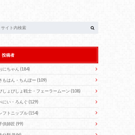
投稿者
おにちゃん
(184)
さもはん・ちんぽー
(109)
びしょびしょ戦士・フェーラームーン
(108)
ぺにい・ろんぐ
(129)
レフトニップル
(154)
子供師匠
(99)
未分類
(846)