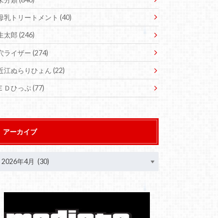
母乳トリートメント
(40)
生太郎
(246)
穴ライザー
(274)
近江ぬらりひょん
(22)
ＥＤひっぷ
(77)
アーカイブ