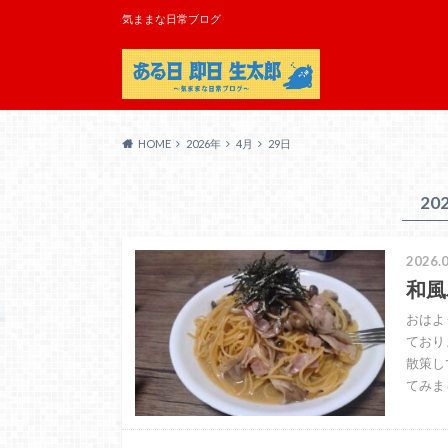
気ままな日常ブログ
HOME
2026年
4月
29日
20
2026.0
和風
おはよ
ており
散策し
てみま