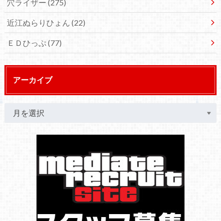
穴ライザー
(275)
近江ぬらりひょん
(22)
ＥＤひっぷ
(77)
アーカイブ