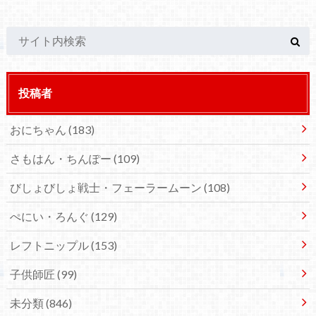
投稿者
おにちゃん
(183)
さもはん・ちんぽー
(109)
びしょびしょ戦士・フェーラームーン
(108)
ぺにい・ろんぐ
(129)
レフトニップル
(153)
子供師匠
(99)
未分類
(846)