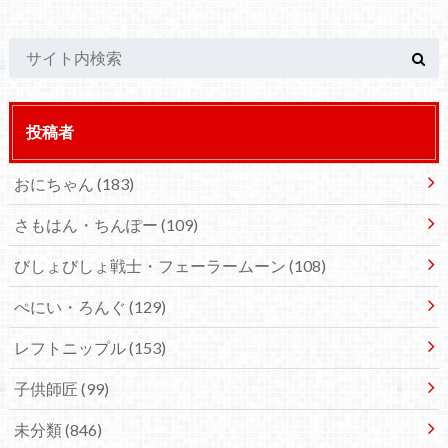
投稿者
おにちゃん
(183)
さもはん・ちんぽー
(109)
びしょびしょ戦士・フェーラームーン
(108)
ぺにい・ろんぐ
(129)
レフトニップル
(153)
子供師匠
(99)
未分類
(846)