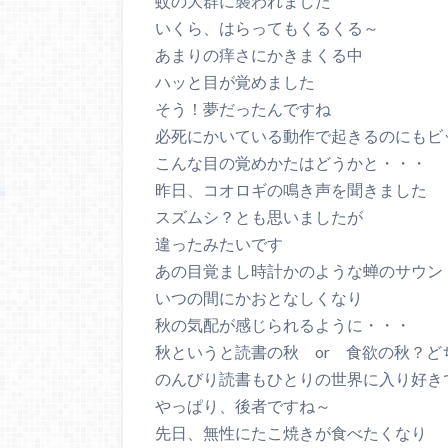
蚊の大群に襲われました
いくら、はらってもくるくる～
あまりの痒さにかきまくる中
ハッと目が覚めました
そう！夢だったんですね
必死にかいている動作で起きるのにもビ
こんな目の覚めかたはどうかと・・・
昨日、コオロギの鳴き声を聞きました
スズムシ？とも思いましたが
違ったみたいです
あの目覚まし時計かのような蝉のサウン
いつの間にかおとなしくなり
秋の気配が感じられるように・・・
秋というと読書の秋 or 食欲の秋？ど
のんびり読書もひとりの世界に入り好き
やっぱり、後者ですね～
先日、無性にたこ焼きが食べたくなり