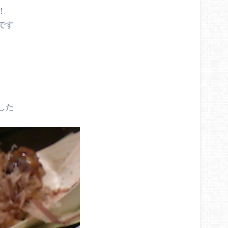
！
です
した