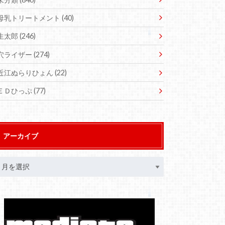
母乳トリートメント
(40)
生太郎
(246)
穴ライザー
(274)
近江ぬらりひょん
(22)
ＥＤひっぷ
(77)
アーカイブ