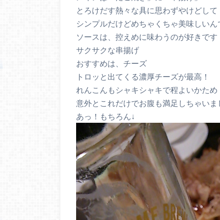
とろけだす熱々な具に思わずやけどして
シンプルだけどめちゃくちゃ美味しいん
ソースは、控えめに味わうのが好きです
サクサクな串揚げ
おすすめは、チーズ
トロッと出てくる濃厚チーズが最高！
れんこんもシャキシャキで程よいかため
意外とこれだけでお腹も満足しちゃいま
あっ！もちろん↓