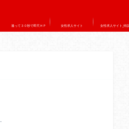
逢って３０秒で即尺ＨＰ
女性求人サイト
女性求人サイト_特
・