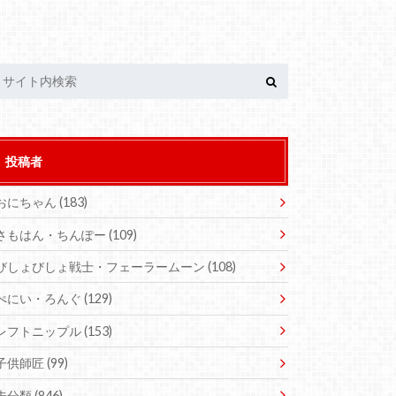
投稿者
おにちゃん
(183)
さもはん・ちんぽー
(109)
びしょびしょ戦士・フェーラームーン
(108)
ぺにい・ろんぐ
(129)
レフトニップル
(153)
子供師匠
(99)
未分類
(846)