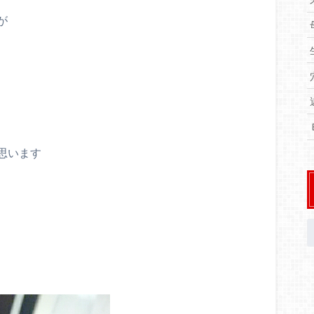
が
思います