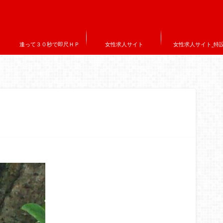
逢って３０秒で即尺ＨＰ
女性求人サイト
女性求人サイト_特