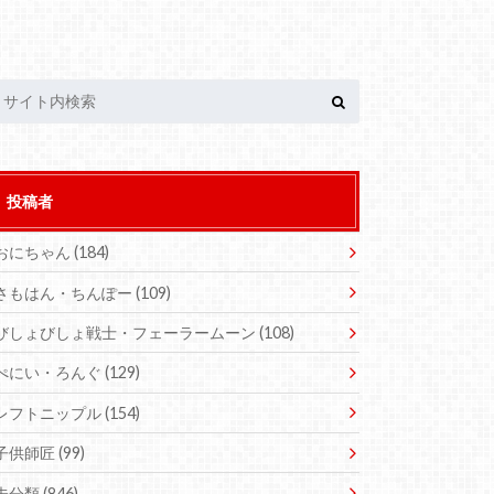
投稿者
おにちゃん
(184)
さもはん・ちんぽー
(109)
びしょびしょ戦士・フェーラームーン
(108)
ぺにい・ろんぐ
(129)
レフトニップル
(154)
子供師匠
(99)
未分類
(846)