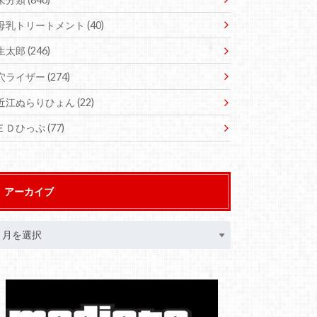
母乳トリートメント
(40)
生太郎
(246)
穴ライザー
(274)
近江ぬらりひょん
(22)
ＥＤひっぷ
(77)
アーカイブ