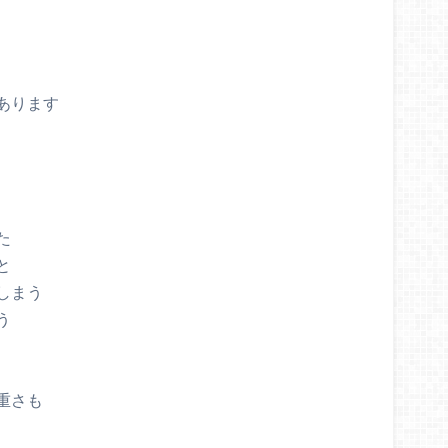
あります
た
と
しまう
う
重さも