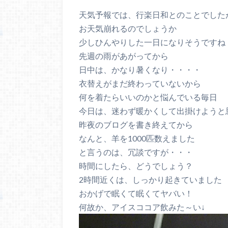
天気予報では、行楽日和とのことでした
お天気崩れるのでしょうか
少しひんやりした一日になりそうですね
先週の雨があがってから
日中は、かなり暑くなり・・・・
衣替えがまだ終わっていないから
何を着たらいいのかと悩んでいる毎日
今日は、迷わず暖かくして出掛けようと
昨夜のブログを書き終えてから
なんと、羊を1000匹数えました
と言うのは、冗談ですが・・・
時間にしたら、どうでしょう？
2時間近くは、しっかり起きていました
おかげで眠くて眠くてヤバい！
何故か、アイスココア飲みた～い↓