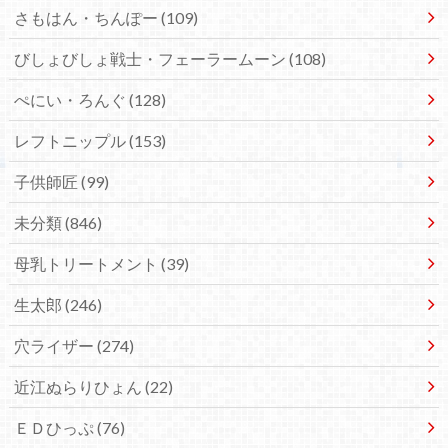
さもはん・ちんぽー
(109)
びしょびしょ戦士・フェーラームーン
(108)
ぺにい・ろんぐ
(128)
レフトニップル
(153)
子供師匠
(99)
未分類
(846)
母乳トリートメント
(39)
生太郎
(246)
穴ライザー
(274)
近江ぬらりひょん
(22)
ＥＤひっぷ
(76)