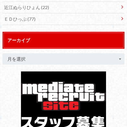
近江ぬらりひょん
(22)
ＥＤひっぷ
(77)
アーカイブ