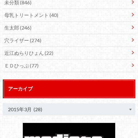
未分類
(846)
母乳トリートメント
(40)
生太郎
(246)
穴ライザー
(274)
近江ぬらりひょん
(22)
ＥＤひっぷ
(77)
アーカイブ