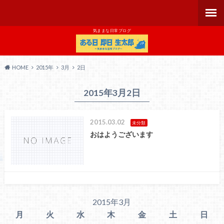
気ままな日常ブログ
HOME
2015年
3月
2日
2015年3月2日
2015.03.02
未分類
おはようございます
2015年3月
月
火
水
木
金
土
日