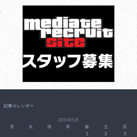
記事カレンダー
2015年5月
月
火
水
木
金
土
日
1
2
3