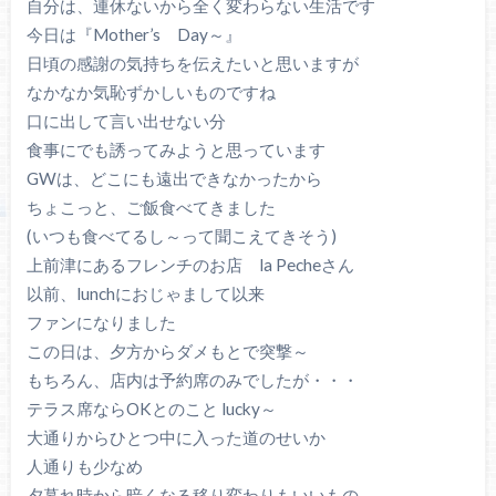
自分は、連休ないから全く変わらない生活です
今日は『Mother’s Day～』
日頃の感謝の気持ちを伝えたいと思いますが
なかなか気恥ずかしいものですね
口に出して言い出せない分
食事にでも誘ってみようと思っています
GWは、どこにも遠出できなかったから
ちょこっと、ご飯食べてきました
(いつも食べてるし～って聞こえてきそう)
上前津にあるフレンチのお店 la Pecheさん
以前、lunchにおじゃまして以来
ファンになりました
この日は、夕方からダメもとで突撃～
もちろん、店内は予約席のみでしたが・・・
テラス席ならOKとのこと lucky～
大通りからひとつ中に入った道のせいか
人通りも少なめ
夕暮れ時から暗くなる移り変わりもいいもの