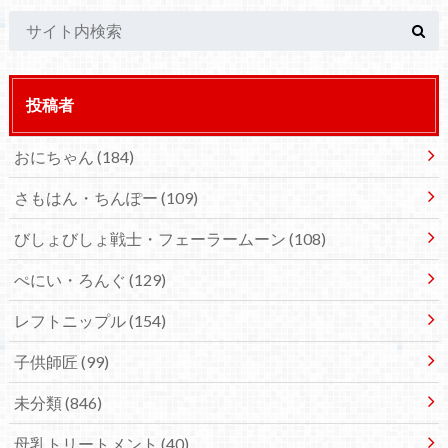
投稿者
おにちゃん
(184)
さもはん・ちんぽー
(109)
びしょびしょ戦士・フェーラームーン
(108)
ぺにい・ろんぐ
(129)
レフトニップル
(154)
子供師匠
(99)
未分類
(846)
母乳トリートメント
(40)