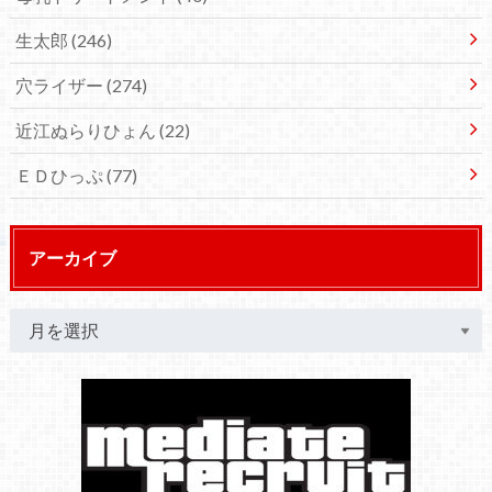
生太郎
(246)
穴ライザー
(274)
近江ぬらりひょん
(22)
ＥＤひっぷ
(77)
アーカイブ