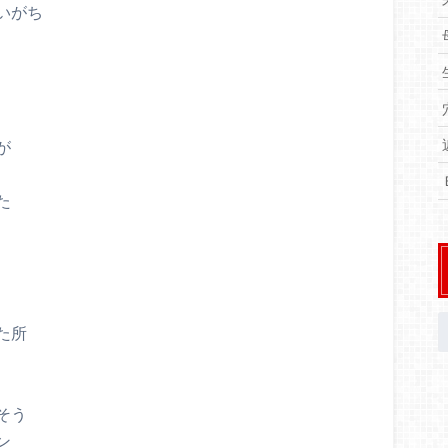
いがち
が
た
た所
そう
ン