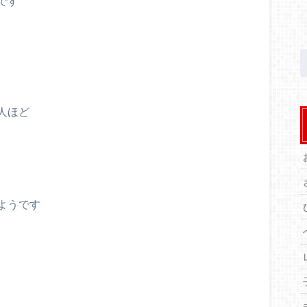
です
人ほど
ようです
り