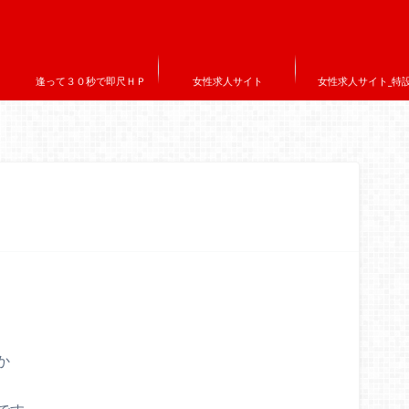
逢って３０秒で即尺ＨＰ
女性求人サイト
女性求人サイト_特
か