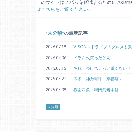
このサイトはスパムを低減するために Akism
はこちらをご覧ください
。
未分類
の最新記事
2026.07.19
VISONへドライブ！グルメも
2026.04.06
ドラム式買ったどん
2025.07.15
あれ、今日ちょっと重くない？
2025.05.23
四条 神乃珈琲 京都店♪
2025.05.09
祇園四条 鳴門鯛焼本舗 ♪
未分類