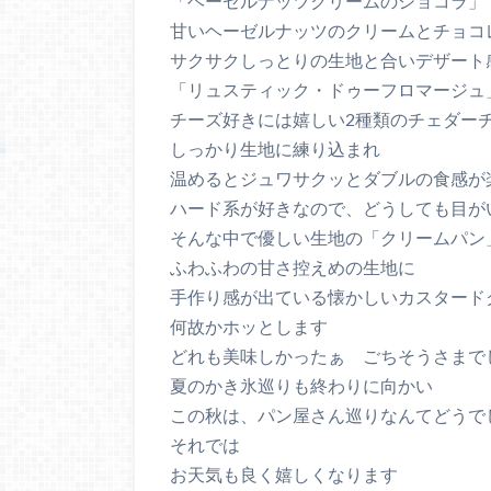
「ヘーゼルナッツクリームのショコラ」
甘いヘーゼルナッツのクリームとチョコ
サクサクしっとりの生地と合いデザート
「リュスティック・ドゥーフロマージュ
チーズ好きには嬉しい2種類のチェダー
しっかり生地に練り込まれ
温めるとジュワサクッとダブルの食感が
ハード系が好きなので、どうしても目が
そんな中で優しい生地の「クリームパン
ふわふわの甘さ控えめの生地に
手作り感が出ている懐かしいカスタード
何故かホッとします
どれも美味しかったぁ ごちそうさまで
夏のかき氷巡りも終わりに向かい
この秋は、パン屋さん巡りなんてどうで
それでは
お天気も良く嬉しくなります