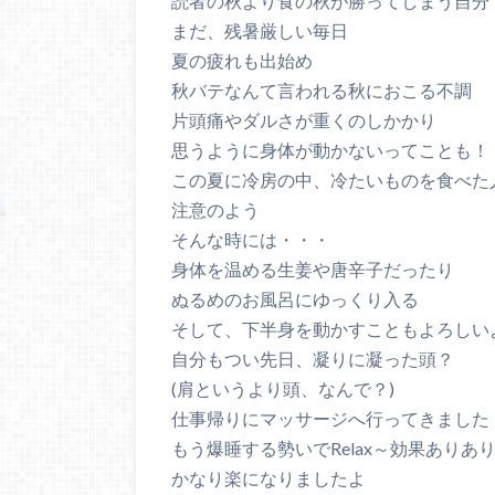
読者の秋より食の秋が勝ってしまう自分
まだ、残暑厳しい毎日
夏の疲れも出始め
秋バテなんて言われる秋におこる不調
片頭痛やダルさが重くのしかかり
思うように身体が動かないってことも！
この夏に冷房の中、冷たいものを食べた
注意のよう
そんな時には・・・
身体を温める生姜や唐辛子だったり
ぬるめのお風呂にゆっくり入る
そして、下半身を動かすこともよろしい
自分もつい先日、凝りに凝った頭？
(肩というより頭、なんで？)
仕事帰りにマッサージへ行ってきました
もう爆睡する勢いでRelax～効果ありあ
かなり楽になりましたよ