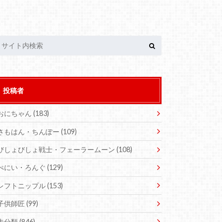
投稿者
おにちゃん
(183)
さもはん・ちんぽー
(109)
びしょびしょ戦士・フェーラームーン
(108)
ぺにい・ろんぐ
(129)
レフトニップル
(153)
子供師匠
(99)
未分類
(846)