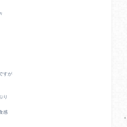
々
ですが
ぷり
食感
«