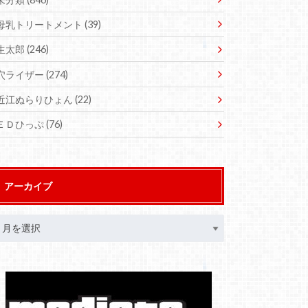
母乳トリートメント
(39)
生太郎
(246)
穴ライザー
(274)
近江ぬらりひょん
(22)
ＥＤひっぷ
(76)
アーカイブ