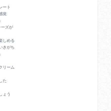
レート
感覚
」
チーズが
楽しめる
いきがち
」
クリーム
した
しょう