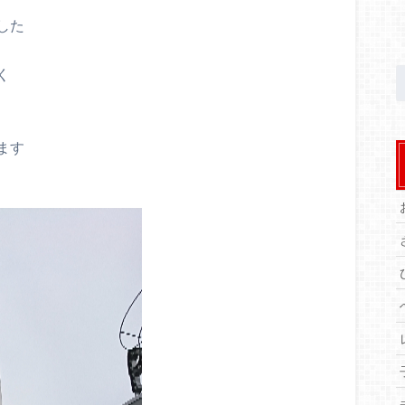
した
く
ます