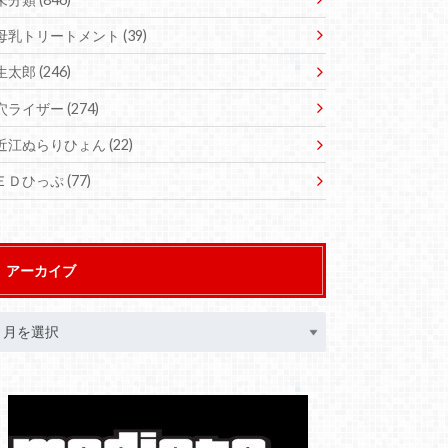
母乳トリートメント
(39)
生太郎
(246)
穴ライザー
(274)
近江ぬらりひょん
(22)
ＥＤひっぷ
(77)
アーカイブ