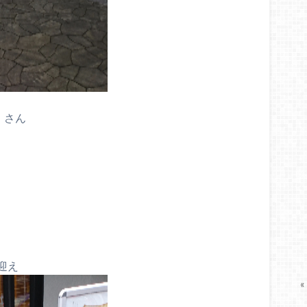
」さん
迎え
«