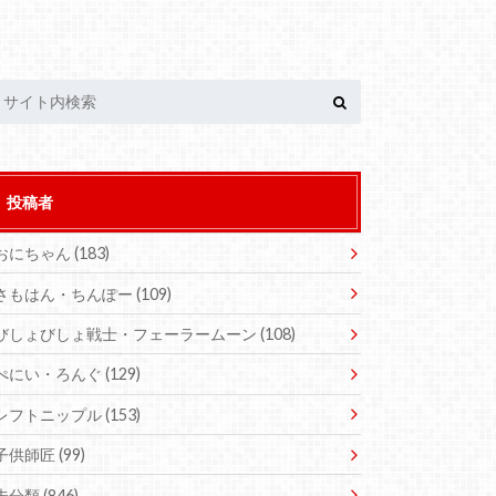
投稿者
おにちゃん
(183)
さもはん・ちんぽー
(109)
びしょびしょ戦士・フェーラームーン
(108)
ぺにい・ろんぐ
(129)
レフトニップル
(153)
子供師匠
(99)
未分類
(846)