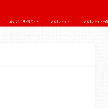
逢って３０秒で即尺ＨＰ
女性求人サイト
女性求人サイト_特