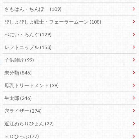
さもはん・ちんぽー
(109)
びしょびしょ戦士・フェーラームーン
(108)
ぺにい・ろんぐ
(129)
レフトニップル
(153)
子供師匠
(99)
未分類
(846)
母乳トリートメント
(39)
生太郎
(246)
穴ライザー
(274)
近江ぬらりひょん
(22)
ＥＤひっぷ
(77)