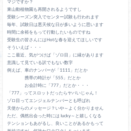
マジですか？
東山動植物園も再開されるようですし
受験シーズン突入でセンター試験も行われます
毎年、試験日は悪天候な日が多いように思います
時間に余裕をもって行動したいものですね
受験生の皆さんにはHotな春を迎えてほしいです
そういえば・・・
ここ最近、気がつけば「ゾロ目」に縁があります
意識して見ている訳でもない数字
例えば、車のナンバーが「1111」だとか
携帯の時計が「555」だとか
お会計時に「777」だとか・・・
「777」ってスロットだったらヤバいじゃん！
ゾロ目ってエンジェルナンバーとも呼ばれ
天使からのメッセージ？いや～よく分かりません
ただ、偶然出会った時には lucky～と嬉しくなる
テンションもあがるし、良いことがあるかもって
単純ですが、何故かワクワクしちゃいます