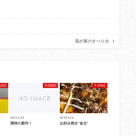
我が家のすべり台
供師匠
子供師匠
子供師匠
2021.5.23
2019.12.6
期待の新作！
お好み焼き”金太”