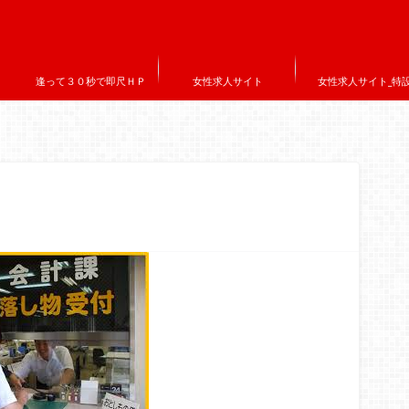
逢って３０秒で即尺ＨＰ
女性求人サイト
女性求人サイト_特