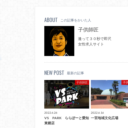
ABOUT
この記事をかいた人
子供師匠
逢って３０秒で即尺
女性求人サイト
NEW POST
最新の記事
子供師匠
子
2022.6.26
2022.6.16
VS PARK ららぽーと愛知
一宮地域文化広場
東郷店