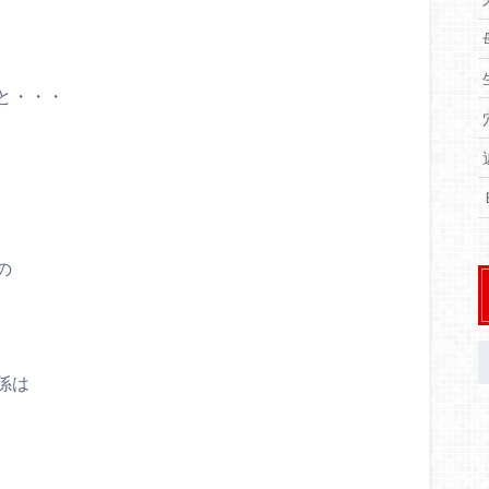
と・・・
の
係は