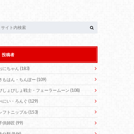
投稿者
おにちゃん
(183)
さもはん・ちんぽー
(109)
びしょびしょ戦士・フェーラームーン
(108)
ぺにい・ろんぐ
(129)
レフトニップル
(153)
子供師匠
(99)
未分類
(846)