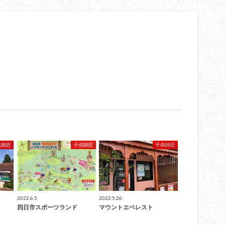
供師匠
子供師匠
子供師匠
2022.6.5
2022.5.26
四日市スポーツランド
マウントエベレスト