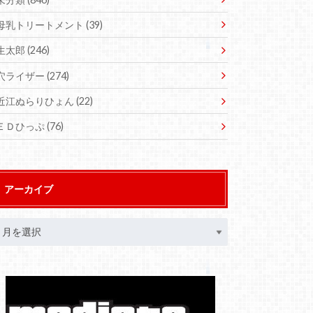
母乳トリートメント
(39)
生太郎
(246)
穴ライザー
(274)
近江ぬらりひょん
(22)
ＥＤひっぷ
(76)
アーカイブ