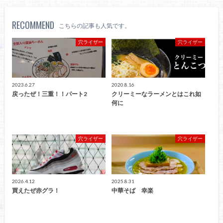
RECOMMEND
こちらの記事も人気です。
穴ライザー
穴ライザー
2023.6.27
2020.8.16
戻ったぜ！三重！！パート2
クリーミーなラーメンとはこれ如
何に
穴ライザー
穴ライザー
2026.4.12
2025.8.31
買えたぜ赤グラ！
中華そば 幸楽