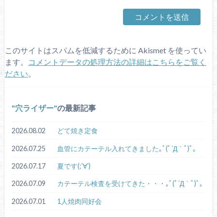
このサイトはスパムを低減するために Akismet を使ってい
ます。
コメントデータの処理方法の詳細はこちらをご覧く
ださい
。
穴ライザー
の最新記事
2026.08.02
どて焼き定食
2026.07.25
血管にカテーテル入れてきました｡ﾟ(ﾟ´Д｀ﾟ)ﾟ｡
2026.07.17
夏です(;’∀’)
2026.07.09
カテーテル検査を受けてきた・・・｡ﾟ(ﾟ´Д｀ﾟ)ﾟ｡
2026.07.01
1人焼肉同好会