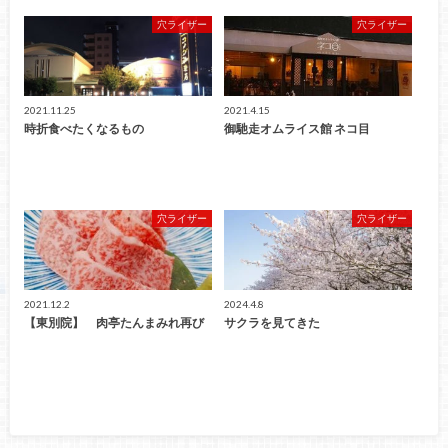
穴ライザー
穴ライザー
2021.11.25
2021.4.15
時折食べたくなるもの
御馳走オムライス館 ネコ目
穴ライザー
穴ライザー
2021.12.2
2024.4.8
【東別院】 肉亭たんまみれ再び
サクラを見てきた