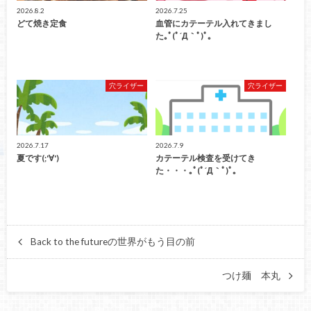
2026.8.2
2026.7.25
どて焼き定食
血管にカテーテル入れてきまし
た｡ﾟ(ﾟ´Д｀ﾟ)ﾟ｡
穴ライザー
穴ライザー
2026.7.17
2026.7.9
夏です(;'∀')
カテーテル検査を受けてき
た・・・｡ﾟ(ﾟ´Д｀ﾟ)ﾟ｡
Back to the futureの世界がもう目の前
つけ麺 本丸