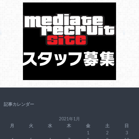
記事カレンダー
2021年1月
月
火
水
木
金
土
日
1
2
3