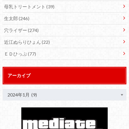
母乳トリートメント
(39)
生太郎
(246)
穴ライザー
(274)
近江ぬらりひょん
(22)
ＥＤひっぷ
(77)
アーカイブ