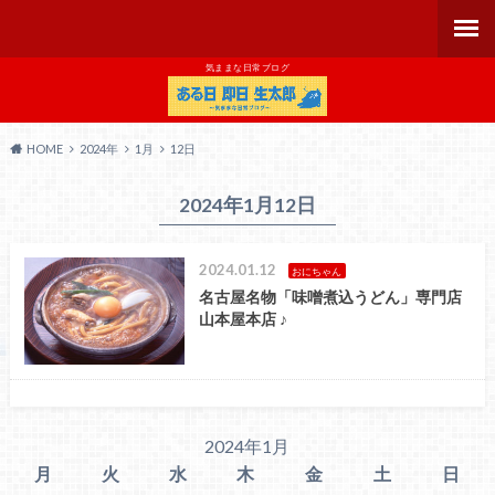
気ままな日常ブログ
HOME
2024年
1月
12日
2024年1月12日
2024.01.12
おにちゃん
名古屋名物「味噌煮込うどん」専門店
山本屋本店 ♪
2024年1月
月
火
水
木
金
土
日