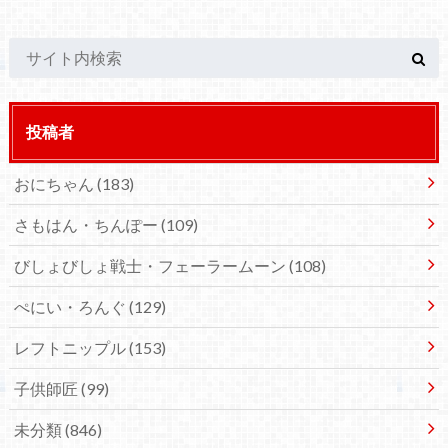
投稿者
おにちゃん
(183)
さもはん・ちんぽー
(109)
びしょびしょ戦士・フェーラームーン
(108)
ぺにい・ろんぐ
(129)
レフトニップル
(153)
子供師匠
(99)
未分類
(846)