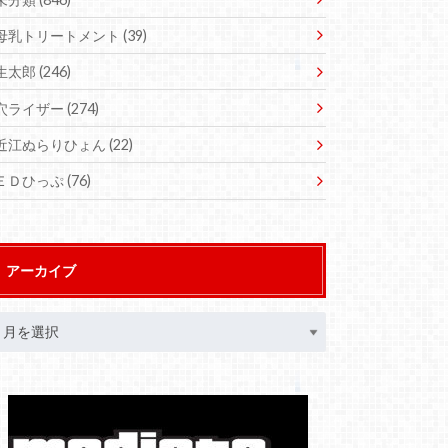
母乳トリートメント
(39)
生太郎
(246)
穴ライザー
(274)
近江ぬらりひょん
(22)
ＥＤひっぷ
(76)
アーカイブ