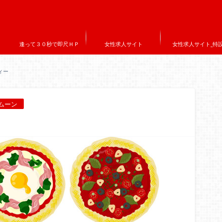
逢って３０秒で即尺ＨＰ
女性求人サイト
女性求人サイト_特
ィー
ムーン