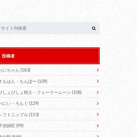
投稿者
おにちゃん
(183)
さもはん・ちんぽー
(109)
びしょびしょ戦士・フェーラームーン
(108)
ぺにい・ろんぐ
(129)
レフトニップル
(153)
子供師匠
(99)
未分類
(846)