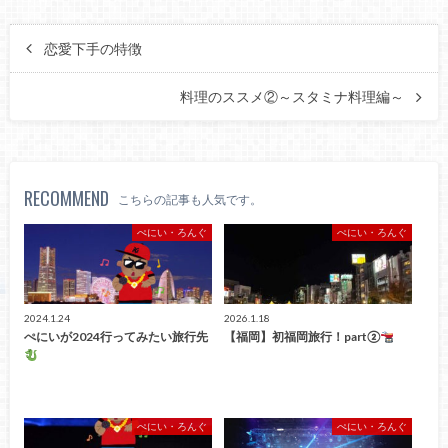
恋愛下手の特徴
料理のススメ②～スタミナ料理編～
RECOMMEND
こちらの記事も人気です。
ぺにい・ろんぐ
ぺにい・ろんぐ
2024.1.24
2026.1.18
ぺにいが2024行ってみたい旅行先
【福岡】初福岡旅行！part②
ぺにい・ろんぐ
ぺにい・ろんぐ