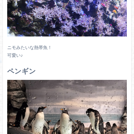
ニモみたいな熱帯魚！
可愛い♪
ペンギン