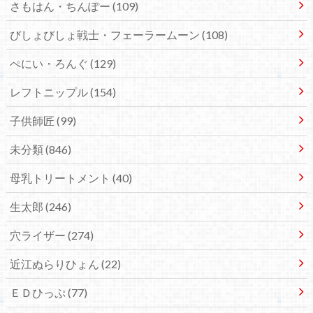
さもはん・ちんぽー
(109)
びしょびしょ戦士・フェーラームーン
(108)
ぺにい・ろんぐ
(129)
レフトニップル
(154)
子供師匠
(99)
未分類
(846)
母乳トリートメント
(40)
生太郎
(246)
穴ライザー
(274)
近江ぬらりひょん
(22)
ＥＤひっぷ
(77)