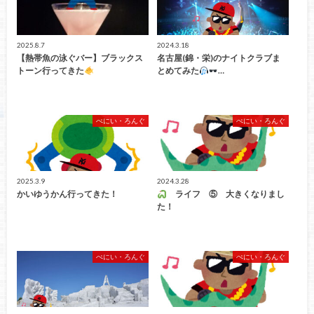
2025.8.7
2024.3.18
【熱帯魚の泳ぐバー】ブラックス
名古屋(錦・栄)のナイトクラブま
トーン行ってきた
とめてみた
…
ぺにい・ろんぐ
ぺにい・ろんぐ
2025.3.9
2024.3.28
かいゆうかん行ってきた！
ライフ ⑤ 大きくなりまし
た！
ぺにい・ろんぐ
ぺにい・ろんぐ