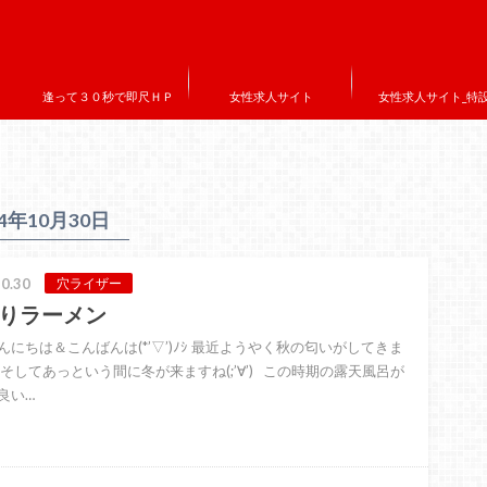
逢って３０秒で即尺ＨＰ
女性求人サイト
女性求人サイト_特
24年10月30日
0.30
穴ライザー
りラーメン
んにちは＆こんばんは(*’▽’)ﾉｼ 最近ようやく秋の匂いがしてきま
 そしてあっという間に冬が来ますね(;’∀’) この時期の露天風呂が
良い…