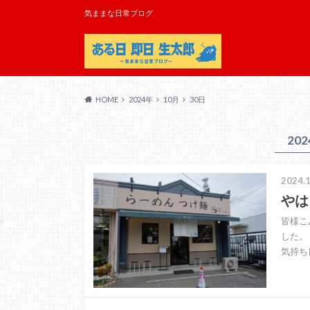
気ままな日常ブログ
HOME
2024年
10月
30日
20
2024.1
やは
皆様こ
した。
気持ち