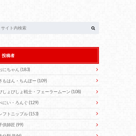
投稿者
おにちゃん
(183)
さもはん・ちんぽー
(109)
びしょびしょ戦士・フェーラームーン
(108)
ぺにい・ろんぐ
(129)
レフトニップル
(153)
子供師匠
(99)
未分類
(846)