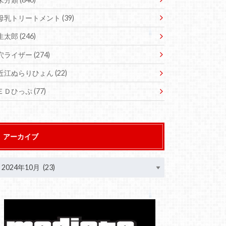
母乳トリートメント
(39)
生太郎
(246)
穴ライザー
(274)
近江ぬらりひょん
(22)
ＥＤひっぷ
(77)
アーカイブ