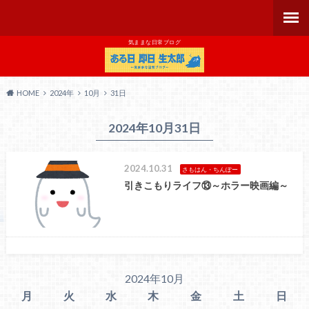
気ままな日常ブログ
HOME
2024年
10月
31日
2024年10月31日
2024.10.31
さもはん・ちんぽー
引きこもりライフ⑬～ホラー映画編～
2024年10月
月
火
水
木
金
土
日