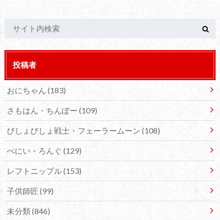
投稿者
おにちゃん
(183)
さもはん・ちんぽー
(109)
びしょびしょ戦士・フェーラームーン
(108)
ぺにい・ろんぐ
(129)
レフトニップル
(153)
子供師匠
(99)
未分類
(846)