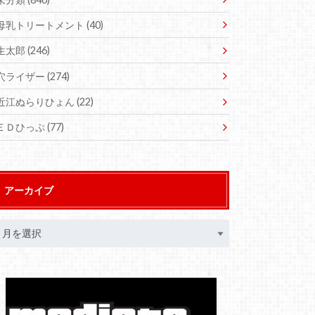
母乳トリートメント
(40)
生太郎
(246)
穴ライザー
(274)
近江ぬらりひょん
(22)
ＥＤひっぷ
(77)
アーカイブ