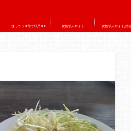
逢って３０秒で即尺ＨＰ
女性求人サイト
女性求人サイト_特