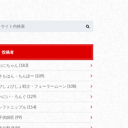
投稿者
おにちゃん
(183)
さもはん・ちんぽー
(109)
びしょびしょ戦士・フェーラームーン
(108)
ぺにい・ろんぐ
(129)
レフトニップル
(154)
子供師匠
(99)
未分類
(846)