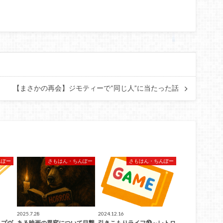
【まさかの再会】ジモティーで“同じ人”に当たった話
んぽー
さもはん・ちんぽー
さもはん・ちんぽー
2025.7.28
2024.12.16
・プヴ
ある映画の異変について目撃
引きこもりライフ⑲～レトロ