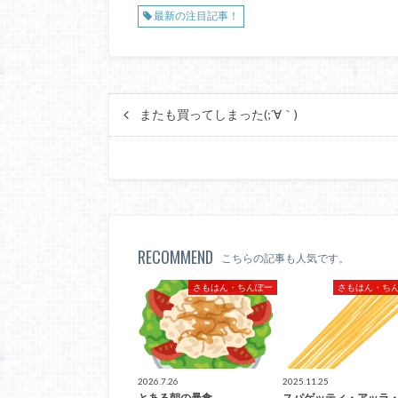
最新の注目記事！
またも買ってしまった(;´∀｀)
RECOMMEND
こちらの記事も人気です。
さもはん・ちんぽー
さもはん・ち
2026.7.26
2025.11.25
とある朝の暴食
スパゲッティ・アッラ