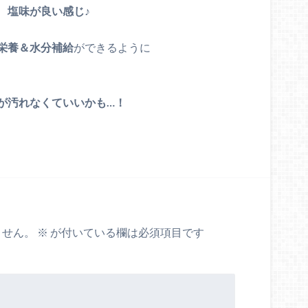
、
塩味が良い感じ♪
栄養＆水分補給
ができるように
が汚れなくていいかも…！
ません。
※
が付いている欄は必須項目です