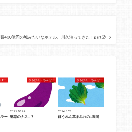
費400億円の城みたいなホテル、川久泊ってきた！part②
んぽー
さもはん・ちんぽー
さもはん・ちんぽー
2025.10.24
2026.3.28
ホラー
魅惑のナス…？
ほうれん草まみれの1週間