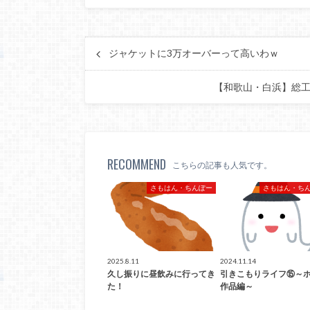
ジャケットに3万オーバーって高いわｗ
【和歌山・白浜】総工
RECOMMEND
こちらの記事も人気です。
さもはん・ちんぽー
さもはん・ち
2025.8.11
2024.11.14
久し振りに昼飲みに行ってき
引きこもりライフ⑮～
た！
作品編～