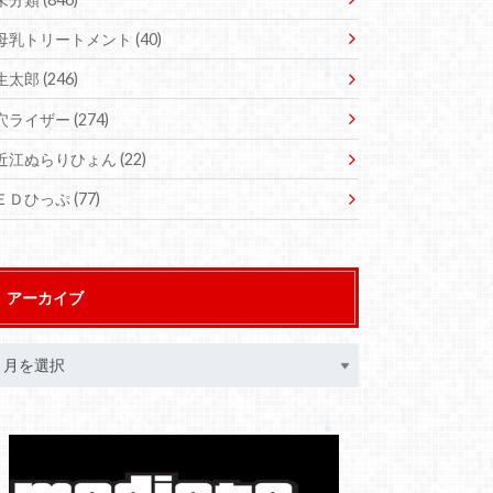
母乳トリートメント
(40)
生太郎
(246)
穴ライザー
(274)
近江ぬらりひょん
(22)
ＥＤひっぷ
(77)
アーカイブ