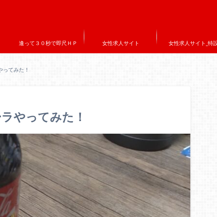
逢って３０秒で即尺ＨＰ
女性求人サイト
女性求人サイト_特
やってみた！
ーラやってみた！