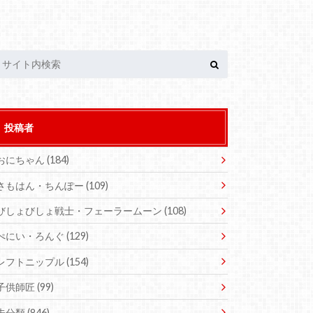
投稿者
おにちゃん
(184)
さもはん・ちんぽー
(109)
びしょびしょ戦士・フェーラームーン
(108)
ぺにい・ろんぐ
(129)
レフトニップル
(154)
子供師匠
(99)
未分類
(846)