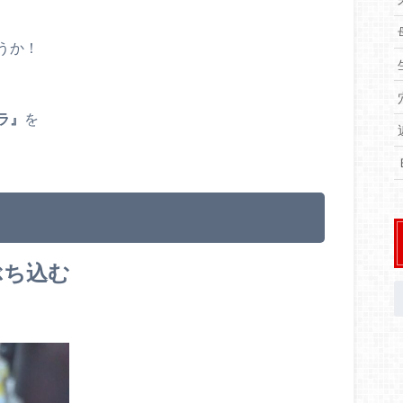
！
うか！
ラ』
を
ぶち込む