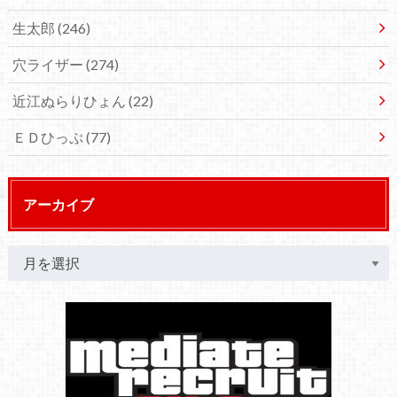
生太郎
(246)
穴ライザー
(274)
近江ぬらりひょん
(22)
ＥＤひっぷ
(77)
アーカイブ