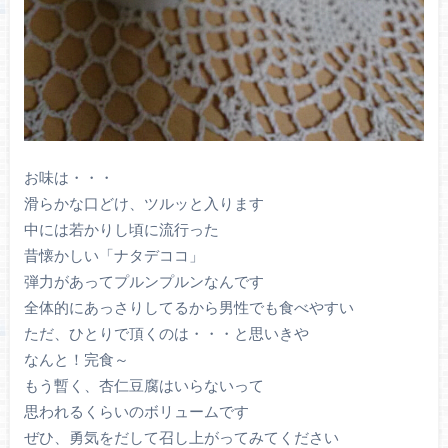
お味は・・・
滑らかな口どけ、ツルッと入ります
中には若かりし頃に流行った
昔懐かしい「ナタデココ」
弾力があってプルンプルンなんです
全体的にあっさりしてるから男性でも食べやすい
ただ、ひとりで頂くのは・・・と思いきや
なんと！完食～
もう暫く、杏仁豆腐はいらないって
思われるくらいのボリュームです
ぜひ、勇気をだして召し上がってみてください