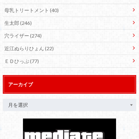
母乳トリートメント
(40)
生太郎
(246)
穴ライザー
(274)
近江ぬらりひょん
(22)
ＥＤひっぷ
(77)
アーカイブ