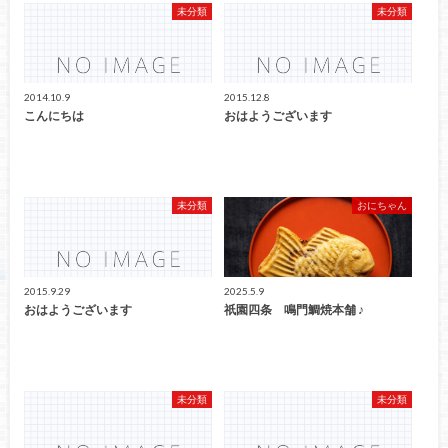
未分類
未分類
2014.10.9
2015.12.8
こんにちは
おはようございます
未分類
おにちゃん
2015.9.29
2025.5.9
おはようございます
祇園四条 鳴門鯛焼本舗 ♪
未分類
未分類