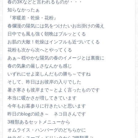
春の3Kなどと言われるものが・・・
知らなかったぁ
『寒暖差・乾燥・花粉』
春爛漫の陽気には気をつけたいお出掛けの備え
日中でも風も強く朝晩はブルッとくる
お肌の大敵！乾燥はインフルも近づいてくる
花粉も次から次へとやってくる
あぁ～穏やかな陽気の春のイメージとは裏腹に
春の気象の厳しさなんかも感じ
いずれにせよ楽しんだもの勝ち～ですね
そして、昨日はお彼岸の入りでした
暑さ寒さも彼岸まで～とよく言ったものです
本当に暖かさが増してきています
今年もお墓参りに行きたいと思います
昨日のblogの続き～ ネコ目さんです
3種類あるセットメニューから
オムライス・ハンバーグのどちらかに
サラダ・スープ・ドリンクから2種類選ぶ