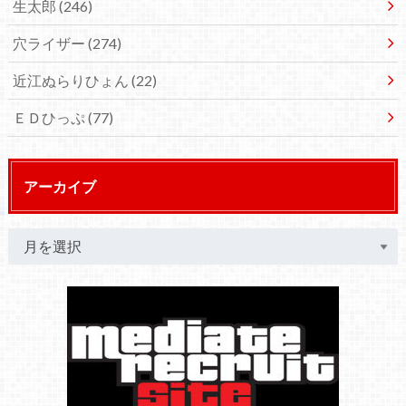
生太郎
(246)
穴ライザー
(274)
近江ぬらりひょん
(22)
ＥＤひっぷ
(77)
アーカイブ