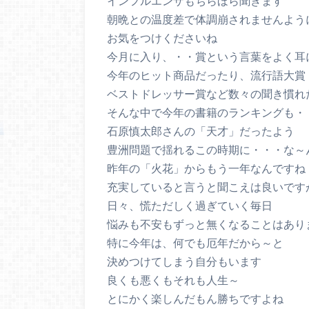
インフルエンザもちらほら聞きます
朝晩との温度差で体調崩されませんよう
お気をつけくださいね
今月に入り、・・賞という言葉をよく耳
今年のヒット商品だったり、流行語大賞
ベストドレッサー賞など数々の聞き慣れ
そんな中で今年の書籍のランキングも・
石原慎太郎さんの「天才」だったよう
豊洲問題で揺れるこの時期に・・・な～
昨年の「火花」からもう一年なんですね
充実していると言うと聞こえは良いです
日々、慌ただしく過ぎていく毎日
悩みも不安もずっと無くなることはあり
特に今年は、何でも厄年だから～と
決めつけてしまう自分もいます
良くも悪くもそれも人生～
とにかく楽しんだもん勝ちですよね