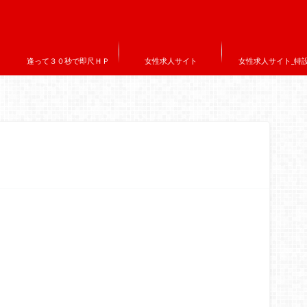
逢って３０秒で即尺ＨＰ
女性求人サイト
女性求人サイト_特