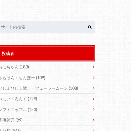
投稿者
おにちゃん
(183)
さもはん・ちんぽー
(109)
びしょびしょ戦士・フェーラームーン
(108)
ぺにい・ろんぐ
(128)
レフトニップル
(153)
子供師匠
(99)
未分類
(846)