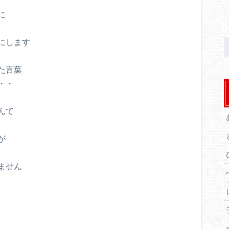
に
にします
た言葉
・・
んて
が
ません