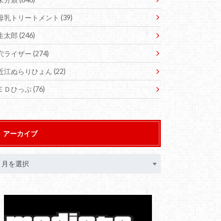
母乳トリートメント
(39)
生太郎
(246)
穴ライザー
(274)
近江ぬらりひょん
(22)
ＥＤひっぷ
(76)
アーカイブ