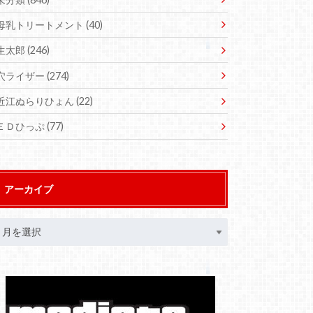
母乳トリートメント
(40)
生太郎
(246)
穴ライザー
(274)
近江ぬらりひょん
(22)
ＥＤひっぷ
(77)
アーカイブ