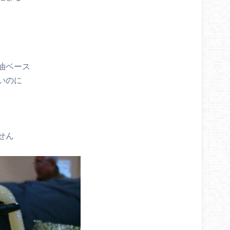
油ベース
いのに
せん