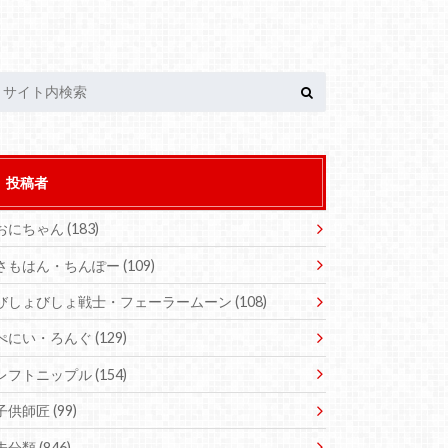
投稿者
おにちゃん
(183)
さもはん・ちんぽー
(109)
びしょびしょ戦士・フェーラームーン
(108)
ぺにい・ろんぐ
(129)
レフトニップル
(154)
子供師匠
(99)
未分類
(846)