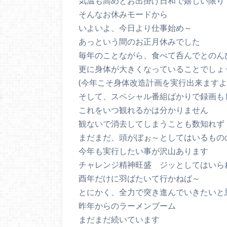
気温も高めとお出掛け日和で嬉しい限り
そんなお休みモードから
いよいよ、今日より仕事始め～
あっという間のお正月休みでした
毎年のことながら、食べて呑んでとのん
更に身体が大きくなっていることでしょ
(今年こそ身体改造計画を実行出来ますよ
そして、スペシャル番組ばかりで録画も
これをいつ観れるかは分かりません
観ないで消去してしまうことも数知れず
まだまだ、頭がぼぉ～としてはいるもの
今年も実行したい事が沢山あります
チャレンジ精神旺盛 ジッとしてはいら
酉年だけに羽ばたいて行かねば～
とにかく、全力で突き進んでいきたいと
昨年からのラーメンブーム
まだまだ続いています