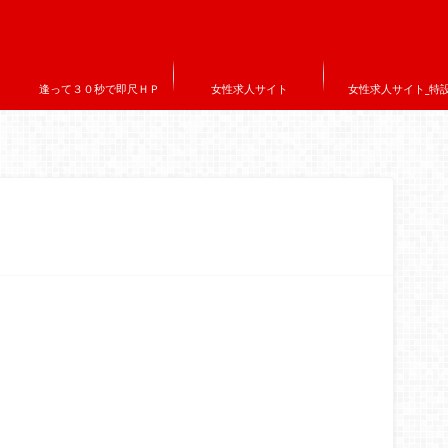
逢って３０秒で即尺ＨＰ
女性求人サイト
女性求人サイト_特