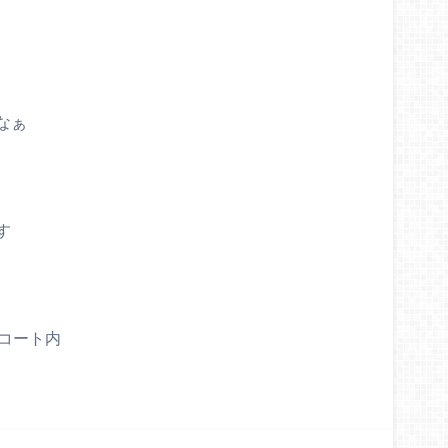
なぁ
す
ート内