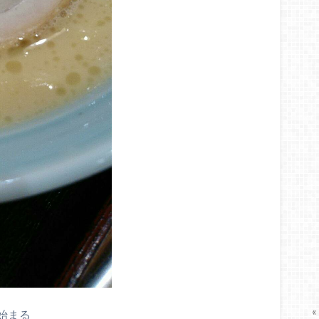
«
始まる