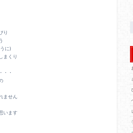
びり
う
うに)
しまくり
・・・
の
れません
思います