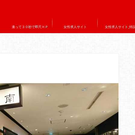
逢って３０秒で即尺ＨＰ
女性求人サイト
女性求人サイト_特