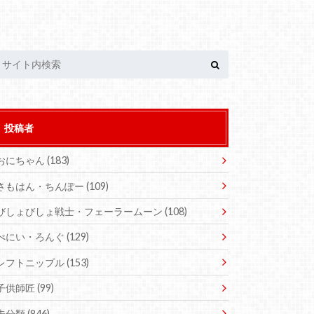
投稿者
おにちゃん
(183)
さもはん・ちんぽー
(109)
びしょびしょ戦士・フェーラームーン
(108)
ぺにい・ろんぐ
(129)
レフトニップル
(153)
子供師匠
(99)
未分類
(846)