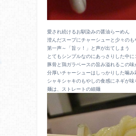
愛され続けるお馴染みの醤油らーめん
澄んだスープにチャーシューと少々のも
第一声～「旨ッ！」と声が出てしまう
とてもシンプルなのにあっさりした中に
豚骨と鶏ガラベースの旨み溢れるこの味
分厚いチャーシューはしっかりした噛み
シャキシャキのもやしの食感にネギが味
麺は、ストレートの細麺