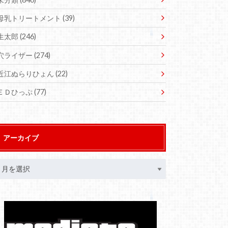
母乳トリートメント
(39)
生太郎
(246)
穴ライザー
(274)
近江ぬらりひょん
(22)
ＥＤひっぷ
(77)
アーカイブ